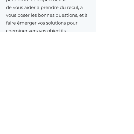
de vous aider à prendre du recul, à
vous poser les bonnes questions, et à
faire émerger vos solutions pour
cheminer vers vos objectifs.
Chez AKA, le D.R.E.S.S. Code est :
D
on
de soi,
R
espect,
E
nergie,
S
incérité,
S
implicité ...
et bien sûr Convivialité.
Consultez le détail de mes
prestations
et adressez vos
demandes de renseignements, de
tarification et d'inscription.
Prenez soin de vous et à très
bientôt.