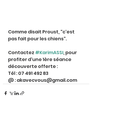
Comme disait Proust, "c'est 
pas fait pour les chiens".
Contactez 
#KarimASSI
, pour 
profiter d'une 1ère séance 
découverte offerte :
Tél : 07 491 492 83
@ : akavecvous@gmail.com
Voir tout
Posts récents