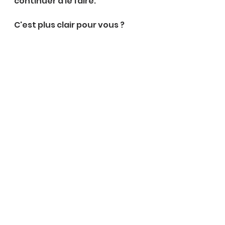
continuer à le faire.
C'est plus clair pour vous ?
@AKAFormacoaching
Voir tout
Posts récents