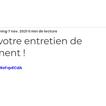
hing
7 nov. 2021
0 min de lecture
votre entretien de
ment !
o-9oFqvECdA