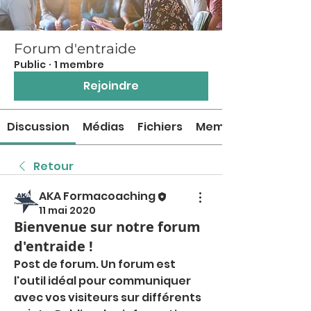
Forum d'entraide
Public
·
1 membre
Rejoindre
Discussion
Médias
Fichiers
Membres
Retour
AKA Formacoaching
11 mai 2020
Bienvenue sur notre forum
d'entraide !
Post de forum. Un forum est 
l'outil idéal pour communiquer 
avec vos visiteurs sur différents 